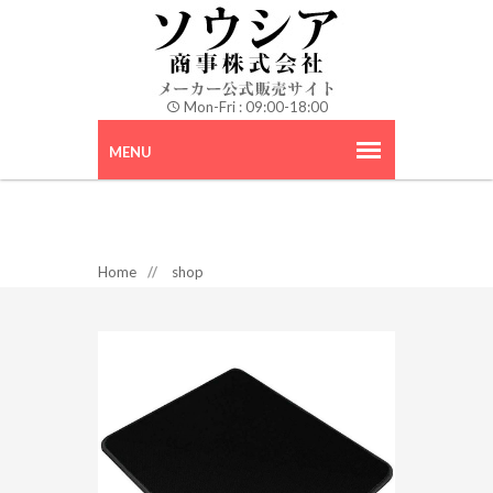
Mon-Fri : 09:00-18:00
Home
//
shop