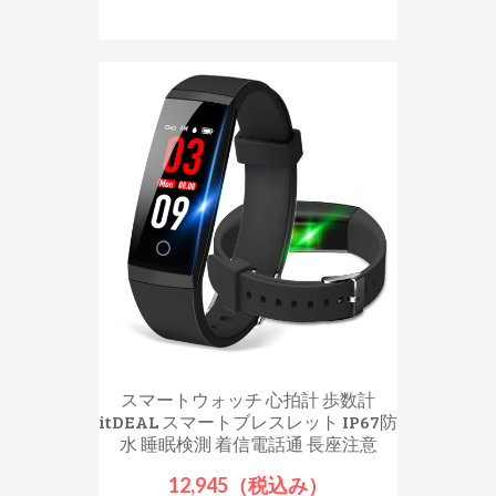
スマートウォッチ 心拍計 歩数計
itDEAL スマートブレスレット IP67防
水 睡眠検測 着信電話通 長座注意
12,945（税込み）