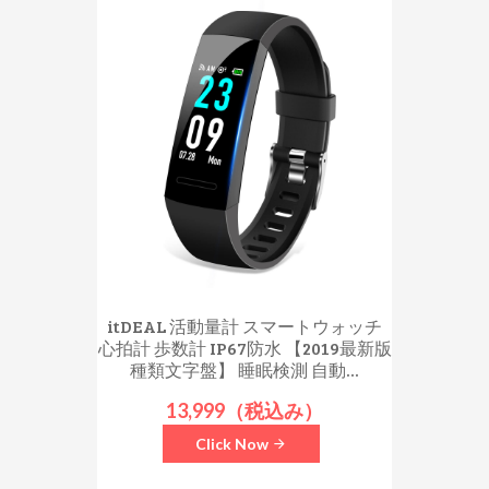
itDEAL 活動量計 スマートウォッチ
心拍計 歩数計 IP67防水 【2019最新版
種類文字盤】 睡眠検測 自動...
13,999（税込み）
Click Now