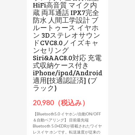
HiFi高音質 マイク内
蔵 両耳通話 IPX7完全
防水 人間工学設計 ブ
ルートゥース イヤホ
ン 3Dステレオサウン
ドCVC8.0ノイズキャ
ンセリング
Siri&AAC8.0対応 充電
式収納ケース付き
iPhone/ipad/Android
適用[技適認証済] (ブ
ラック)
20,980（税込み）
【Bluetooth5.0 イヤホン/自動ON/OFF
＆自動ペアリング】 目前最先端
Bluetooth 5.0+EDRが搭載されたワイヤ
レスイヤ ホンです。転送速度が従来の