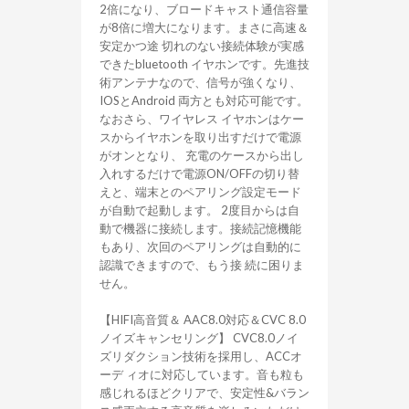
2倍になり、ブロードキャスト通信容量
が8倍に増大になります。まさに高速＆
安定かつ途 切れのない接続体験が実感
できたbluetooth イヤホンです。先進技
術アンテナなので、信号が強くなり、
IOSとAndroid 両方とも対応可能です。
なおさら、ワイヤレス イヤホンはケー
スからイヤホンを取り出すだけで電源
がオンとなり、 充電のケースから出し
入れするだけで電源ON/OFFの切り替
えと、端末とのペアリング設定モード
が自動で起動します。 2度目からは自
動で機器に接続します。接続記憶機能
もあり、次回のペアリングは自動的に
認識できますので、もう接 続に困りま
せん。
【HIFI高音質＆ AAC8.0対応＆CVC 8.0
ノイズキャンセリング】 CVC8.0ノイ
ズリダクション技術を採用し、ACCオ
ーデ ィオに対応しています。音も粒も
感じれるほどクリアで、安定性&バラン