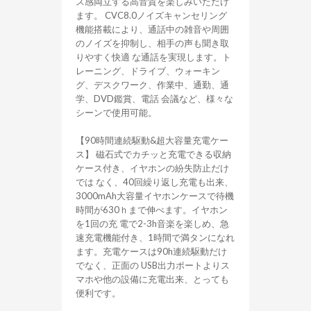
ス感両立する高音質を楽しみいただけ
ます。 CVC8.0ノイズキャンセリング
機能搭載により、通話中の雑音や周囲
のノイズを抑制し、相手の声も聞き取
りやすく快適 な通話を実現します。ト
レーニング、ドライブ、ウォーキン
グ、デスクワーク、作業中、通勤、通
学、DVD鑑賞、電話 会議など、様々な
シーンで使用可能。
【90時間連続駆動&超大容量充電ケー
ス】 磁石式でカチッと充電できる収納
ケース付き、イヤホンの紛失防止だけ
では なく、40回繰り返し充電も出来、
3000mAh大容量イヤホンケースで待機
時間が630ｈまで伸べます。イヤホン
を1回の充 電で2-3h音楽を楽しめ、急
速充電機能付き、1時間で満タンになれ
ます。充電ケースは90h連続駆動だけ
でなく、正面の USB出力ポートよりス
マホや他の設備に充電出来、とっても
便利です。