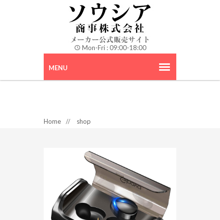
Mon-Fri : 09:00-18:00
Home
//
shop