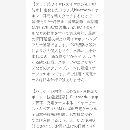
【タッチ式ワイヤレスイヤホン＆IPX7
防水】 進化したタッチ式bluetoothイヤ
ホン、耳元を軽くタッチするだけで、
音 楽再生/一時停止、音量調節、通話開
始/終了/拒否/次の曲/Siri起動/リダイヤ
ルなどの操作をすべて実現可能。最新
の 両耳通話技術より両イヤホンハンズ
フリー通話できます。IPX7级防水設計
により水の侵入を防ぐ、水洗い、汗や
水しぶ き、急な雨などからイヤホンを
守る防水仕様。スポーツやエクササイ
ズなどのアクティブシーンに最適スポ
ーツイヤホ ンです。※ご注意：充電ケ
ースは防水仕様ではありません。
【パッケージ内容・安心な6ヶ月保証サ
ポート・技適認証済】 Bluetoothイヤホ
ン双耳＋充電ケース本体＋イヤーピー
ス ×３ペア（S,M,L)＋USB充電ケーブル
＋日本語取扱説明書。お客様に安心し
てご購入頂けるよう、正しいご使用状
態に おいて、お買い上げの日付より6