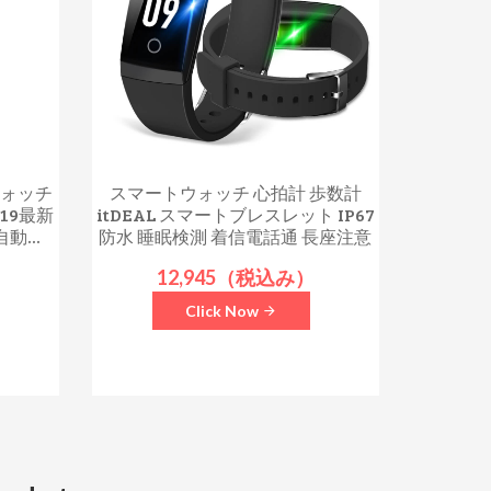
ウォッチ
スマートウォッチ 心拍計 歩数計
019最新
itDEAL スマートブレスレット IP67
動...
防水 睡眠検測 着信電話通 長座注意
12,945（税込み）
Click Now