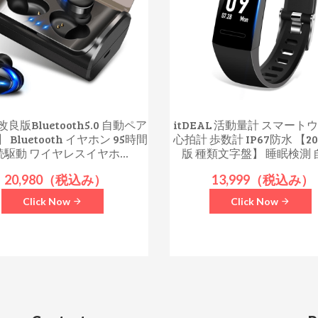
良版Bluetooth5.0 自動ペア
itDEAL 活動量計 スマート
 Bluetooth イヤホン 95時間
心拍計 歩数計 IP67防水 【2
続駆動 ワイヤレスイヤホ...
版 種類文字盤】 睡眠検測 自
20,980（税込み）
13,999（税込み）
Click Now
Click Now