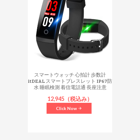
スマートウォッチ 心拍計 歩数計
itDEAL スマートブレスレット IP67防
水 睡眠検測 着信電話通 長座注意
12,945（税込み）
Click Now