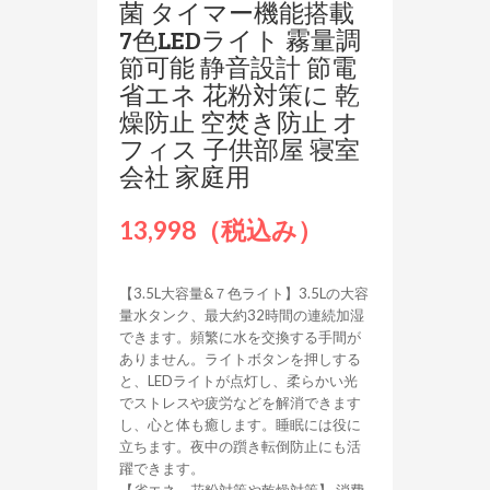
菌 タイマー機能搭載
7色LEDライト 霧量調
節可能 静音設計 節電
省エネ 花粉対策に 乾
燥防止 空焚き防止 オ
フィス 子供部屋 寝室
会社 家庭用
13,998（税込み）
【3.5L大容量&７色ライト】3.5Lの大容
量水タンク、最大約32時間の連続加湿
できます。頻繁に水を交換する手間が
ありません。ライトボタンを押しする
と、LEDライトが点灯し、柔らかい光
でストレスや疲労などを解消できます
し、心と体も癒します。睡眠には役に
立ちます。夜中の躓き転倒防止にも活
躍できます。