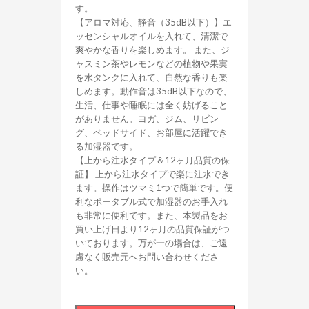
す。
【アロマ対応、静音（35dB以下）】エ
ッセンシャルオイルを入れて、清潔で
爽やかな香りを楽しめます。 また、ジ
ャスミン茶やレモンなどの植物や果実
を水タンクに入れて、自然な香りも楽
しめます。動作音は35dB以下なので、
生活、仕事や睡眠には全く妨げること
がありません。ヨガ、ジム、リビン
グ、ベッドサイド、お部屋に活躍でき
る加湿器です。
【上から注水タイプ＆12ヶ月品質の保
証】 上から注水タイプで楽に注水でき
ます。操作はツマミ1つで簡単です。便
利なポータブル式で加湿器のお手入れ
も非常に便利です。また、本製品をお
買い上げ日より12ヶ月の品質保証がつ
いております。万が一の場合は、ご遠
慮なく販売元へお問い合わせくださ
い。