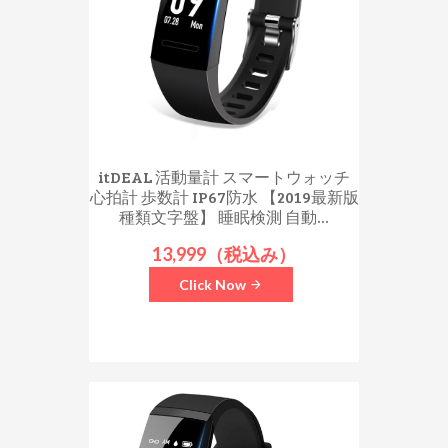
itDEAL 活動量計 スマートウォッチ
心拍計 歩数計 IP67防水 【2019最新版
種類文字盤】 睡眠検測 自動...
13,999（税込み）
Click Now