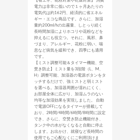
【省エネ、花粉対策や乾燥対策】 消費
電力は非常に低いので１ヶ月あたりの
電気代は約162円、経済的に省エネル
ギー・エコな商品です。さらに、加湿
量約200ml/hの出霧量、しとっり続く
長時間加湿によりホコリや花粉などを
抑えるにも役立つ。それに、風邪、鼻
づまり、アレルギー、花粉に弱い、喘
息など病気を緩和でき、四季にも適用
です。
【ミスト調整可能＆タイマー機能、空
焚き防止】ミスト量を3段階（L、M、
H）調整可能、加湿器の電源ボタンをタ
ッチするだけで、強ミストと弱ミスト
を選べる。加湿器周囲が濡れにくく、
お部屋全体に広がり、加湿ムラのない
均等な加湿効果を実現しました。 自動
で電源OFFになるタイマーが搭載して
おり、2時間/4時間/6時間/8時間に設定
でき、さらに、空焚き防止機能付き、
タンク中の水がなくなると自動に停止
します。お出かけ、就寝など長時間の
使用でもご心配なくにご利用頂けま