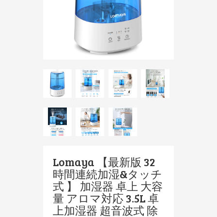
Lomaya 【最新版 32
時間連続加湿&タッチ
式 】 加湿器 卓上 大容
量 アロマ対応 3.5L 卓
上加湿器 超音波式 除