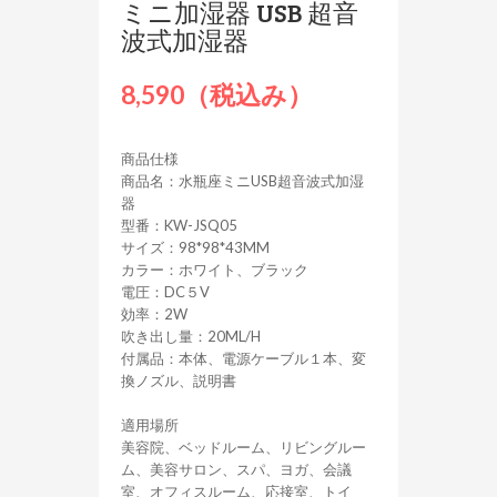
ミニ加湿器 USB 超音
波式加湿器
8,590（税込み）
商品仕様
商品名：水瓶座ミニUSB超音波式加湿
器
型番：KW-JSQ05
サイズ：98*98*43MM
カラー：ホワイト、ブラック
電圧：DC５V
効率：2W
吹き出し量：20ML/H
付属品：本体、電源ケーブル１本、変
換ノズル、説明書
適用場所
美容院、ベッドルーム、リビングルー
ム、美容サロン、スパ、ヨガ、会議
室、オフィスルーム、応接室、トイ