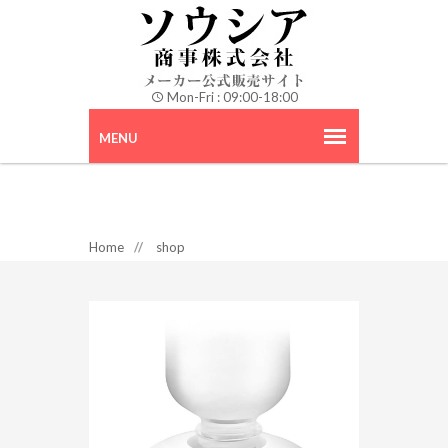
Mon-Fri : 09:00-18:00
Home
//
shop