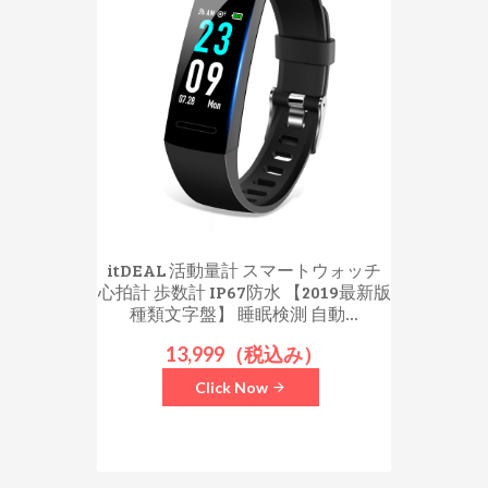
itDEAL 活動量計 スマートウォッチ
心拍計 歩数計 IP67防水 【2019最新版
種類文字盤】 睡眠検測 自動...
13,999（税込み）
Click Now