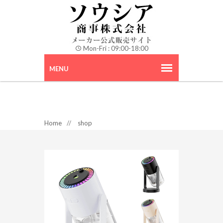
Mon-Fri : 09:00-18:00
Home
//
shop