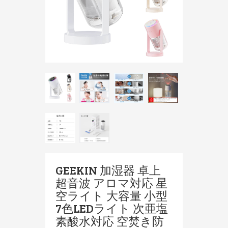
GEEKIN 加湿器 卓上
超音波 アロマ対応 星
空ライト 大容量 小型
7色LEDライト 次亜塩
素酸水対応 空焚き防