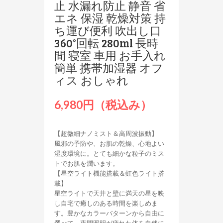
止 水漏れ防止 静音 省
エネ 保湿 乾燥対策 持
ち運び便利 吹出し口
360°回転 280ml 長時
間 寝室 車用 お手入れ
簡単 携帯加湿器 オフ
ィス おしゃれ
6,980円（税込み）
【超微細ナノミスト＆高周波振動】
風邪の予防や、お肌の乾燥、心地よい
湿度環境に。とても細かな粒子のミス
トでお肌を潤います。
【星空ライト機能搭載＆虹色ライト搭
載】
星空ライトで天井と壁に満天の星を映
し自宅で癒しのある時間を楽しめま
す。豊かなカラーバターンから自由に