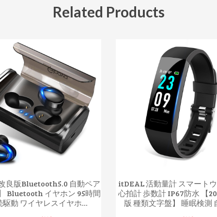
Related Products
良版Bluetooth5.0 自動ペア
itDEAL 活動量計 スマート
 Bluetooth イヤホン 95時間
心拍計 歩数計 IP67防水 【2
続駆動 ワイヤレスイヤホ...
版 種類文字盤】 睡眠検測 自