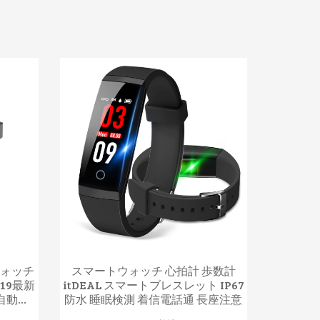
ウォッチ
スマートウォッチ 心拍計 歩数計
019最新
itDEAL スマートブレスレット IP67
動...
防水 睡眠検測 着信電話通 長座注意