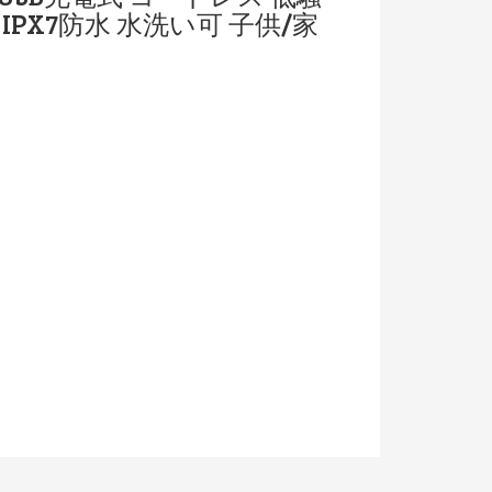
PX7防水 水洗い可 子供/家
書