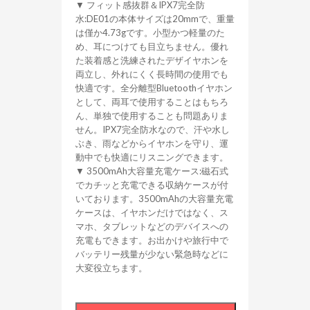
▼ フィット感抜群＆IPX7完全防
水:DE01の本体サイズは20mmで、重量
は僅か4.73gです。小型かつ軽量のた
め、耳につけても目立ちません。優れ
た装着感と洗練されたデザイヤホンを
両立し、外れにくく長時間の使用でも
快適です。全分離型Bluetoothイヤホン
として、両耳で使用することはもちろ
ん、単独で使用することも問題ありま
せん。IPX7完全防水なので、汗や水し
ぶき、雨などからイヤホンを守り、運
動中でも快適にリスニングできます。
▼ 3500mAh大容量充電ケース:磁石式
でカチッと充電できる収納ケースが付
いております。3500mAhの大容量充電
ケースは、イヤホンだけではなく、ス
マホ、タブレットなどのデバイスへの
充電もできます。お出かけや旅行中で
バッテリー残量が少ない緊急時などに
大変役立ちます。