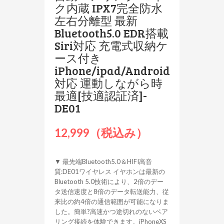
ク内蔵 IPX7完全防水
左右分離型 最新
Bluetooth5.0 EDR搭載
Siri対応 充電式収納ケ
ース付き
iPhone/ipad/Android
対応 運動しながら時
最適[技適認証済]-
DE01
12,999（税込み）
▼ 最先端Bluetooth5.0＆HIFI高音
質:DE01ワイヤレス イヤホンは最新の
Bluetooth 5.0技術により、2倍のデー
タ送信速度と8倍のデータ転送能力、従
来比の約4倍の通信範囲が可能になりま
した。簡単?高速かつ途切れのないペア
リング接続を体験できます。iPhoneXS