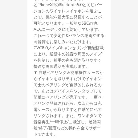
とiPhoneXRのBluetooth5.0と同じバー
ジョンのワイヤレスイヤホンを選ぶこ
とで、機能を最大限に発揮することが
可能となります。一般的なSBCの他、
ACCコーデックにも対応しています。
これ一つで安定性&バランス感両立する
高音質をお楽しみいただけます。
CVC8.0ノイズキャンセリング機能搭載
により、通話中の雑音や周囲のノイズ
を抑制し、相手の声も聞き取りやすく
快適な両耳通話を実現します。
▼ 自動ペアリング＆簡単操作:ケースか
らイヤホンを取り出すだけでイヤホン
同士のペアリングが自動的にされるの
で、あとはデバイスをワンタップして
簡単にペアリングが完了です。一度ペ
アリング登録されたら、次回からは充
電ケースから取り出すと自動的にペア
リングされます。また、ワンボタンで
音楽再生/一時停止/曲飛ばし、通話開
始/終了/拒否などの操作を全てサポー
トできます。