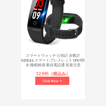
スマートウォッチ 心拍計 歩数計
itDEAL スマートブレスレット IP67防
水 睡眠検測 着信電話通 長座注意
12,945（税込み）
Click Now