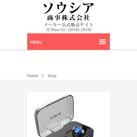
Mon-Fri : 09:00-18:00
Home
//
shop