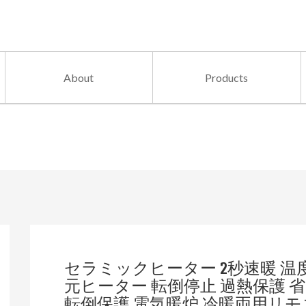
About
Products
セラミックヒーター 2秒速暖 温度
元ヒーター 転倒停止 過熱保護 
転倒保護 電気暖炉 冷暖両用リ