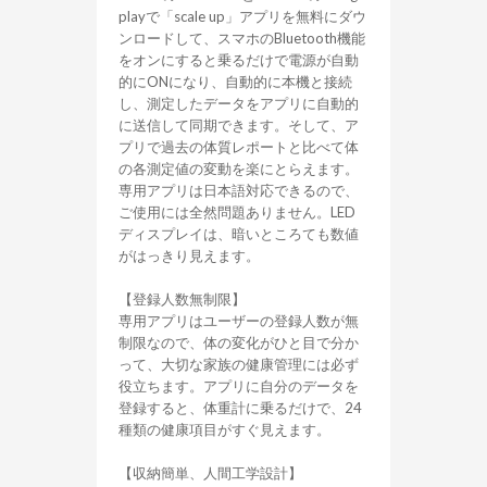
playで「scale up」アプリを無料にダウ
ンロードして、スマホのBluetooth機能
をオンにすると乗るだけで電源が自動
的にONになり、自動的に本機と接続
し、測定したデータをアプリに自動的
に送信して同期できます。そして、ア
プリで過去の体質レポートと比べて体
の各測定値の変動を楽にとらえます。
専用アプリは日本語対応できるので、
ご使用には全然問題ありません。LED
ディスプレイは、暗いところても数値
がはっきり見えます。
【登録人数無制限】
専用アプリはユーザーの登録人数が無
制限なので、体の変化がひと目で分か
って、大切な家族の健康管理には必ず
役立ちます。アプリに自分のデータを
登録すると、体重計に乗るだけで、24
種類の健康項目がすぐ見えます。
【収納簡単、人間工学設計】