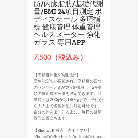
肪/内臓脂肪/基礎代謝
量/BMI 24項目測定 ボ
ディスケール 多項指
標 健康管理 体重管理
ヘルスメーター 強化
ガラス 専用APP
7,500（税込み）
【高精度体重&体組成計】
高性能CPUが搭載され、高精度の四つ
のセンサーとBIA技術を採用し、24種
類の体組成データを測定できます。計
量範囲は200gから180kgまで、子供か
ら大人まで各種体型に対応可能です。
自分の体をよく知る上に、毎日の健康
管理に役立ちます。
【Bluetooth対応、専用アプリ】
iPhoneのAPP StoreとAndroidのGoogle