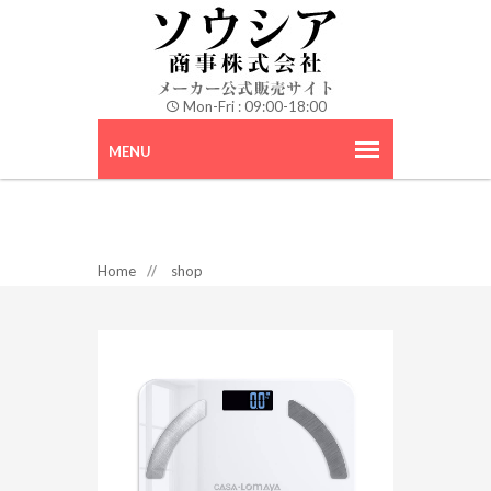
Mon-Fri : 09:00-18:00
Home
//
shop