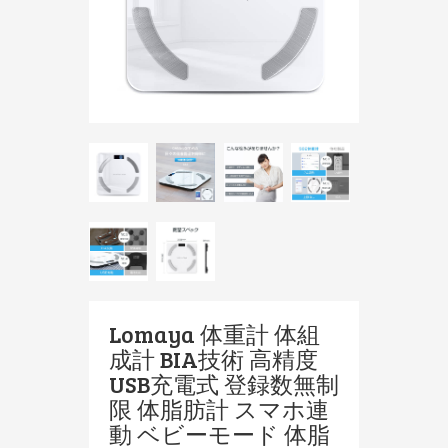
Lomaya 体重計 体組
成計 BIA技術 高精度
USB充電式 登録数無制
限 体脂肪計 スマホ連
動 ベビーモード 体脂