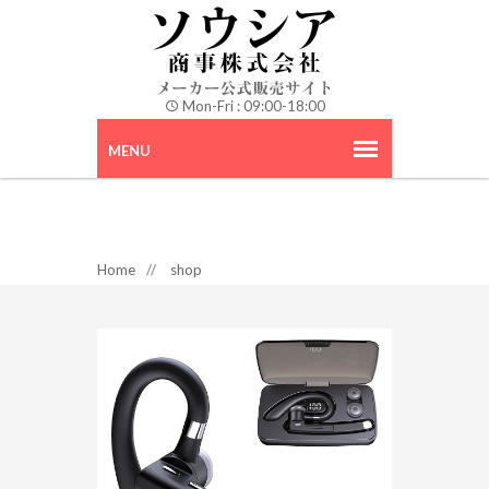
Mon-Fri : 09:00-18:00
Home
//
shop