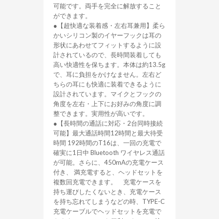
可能です。両手を完全に解放すること
ができます。
●【超快適な装着感・左右耳兼用】柔ら
かいシリコン製のイヤーフックは耳の
形状にあわせてフィットするように設
計されているので、長時間装着しても
高い快適性を保ちます。本体は約13.5g
で、耳に負担をかけなません。左右ど
ちらの耳にも快適に装着できるように
設計されています。マイクとフックの
角度を左右・上下にお好みの角度に調
整できます。実用性が高いです。
●【長時間の通話に対応・2台同時接続
可能】最大通話時間12時間と最大待受
時間 192時間のT16は、一回の充電で
確実に1日中 Bluetooth ワイヤレス通話
が可能。さらに、450mAの充電ケース
付き、 満充電すると、ヘッドセットを
複数回充電できます。 充電ケースを
持ち運びしたくないとき、充電ケース
を持ち忘れてしまうなどの時、TYPE-C
充電ケーブルでヘッドセットを充電で