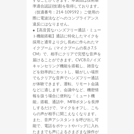
することができます。本製品は技術基
準適合認証(技適)を取得しております。
（技適番号：214-109592 ）ご使用の
際に電波法などへのコンプライアンス
違反にはなりません。
●【高音質なハンズフリー通話・ミュー
ト機能搭載】通話に特化したマイクを
採用と通常より少し長めに作られたマ
イクブーム（マイクブームの長さ7.5
CM）で、相手にクリアで完璧な音声を
届けることができます。CVC8.0ノイズ
キャンセリング機能を搭載し、雑音な
どを効率的にカットし、騒がしい場所
でもクリアな音声でハンズフリー通話
が体験できます。運転、リモート会議
などに適します。会議中など、機密情
報を扱う場合に便利な「ミュート機
能」搭載、通話中、MFBボタンを長押
しするだけで、マイクをオフし、こち
らの声が相手に聞こえなくなります。
また、音声アシスタントを呼び出し可
能で、電話をポケットやバッグに入れ
たままでも声によるさまざまな操作が