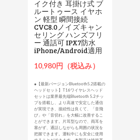
イク付き 耳掛け式 ブ
ルートゥース イヤホ
ン 軽型 瞬間接続
CVC8.0ノイズキャン
セリング ハンズフリ
ー 通話可 IPX7防水
iPhone/Android適用
10,980円（税込み）
●【最新バージョンBluetooth5.2搭載の
ヘッドセット】T16ワイヤレスヘッド
セットは業界最先端Bluetooth 5.2チッ
プを搭載し、より高速で安定した通信
が実現でき、接続性は良くて、「音飛
び」や「音切れ」を大幅に改善するこ
とができます。片耳型なので、両耳を
塞がず、通話しながらも周囲の状況を
把握できます。運転中にも安全に使用