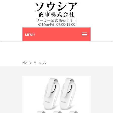
Mon-Fri : 09:00-18:00
Home
//
shop