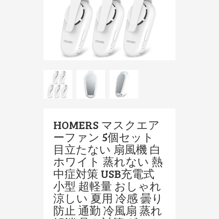
HOMERS マスクエア
ーファン 5個セット
目立たない 扇風機 白
ホワイト 蒸れない 熱
中症対策 USB充電式
小型 超軽量 おしゃれ
涼しい 夏用 冷感 曇り
防止 通勤 冷風扇 蒸れ