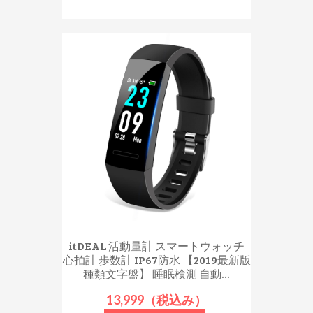
itDEAL 活動量計 スマートウォッチ
心拍計 歩数計 IP67防水 【2019最新版
種類文字盤】 睡眠検測 自動...
13,999（税込み）