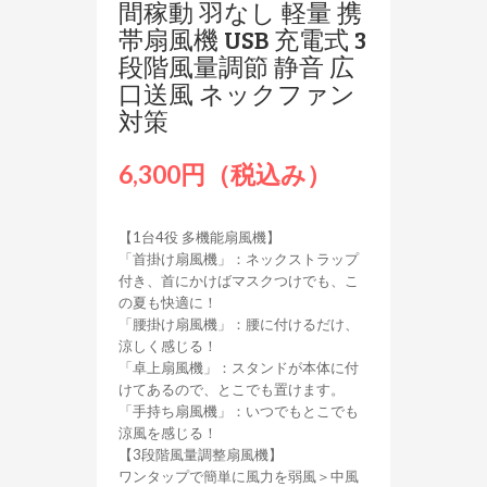
間稼動 羽なし 軽量 携
帯扇風機 USB 充電式 3
段階風量調節 静音 広
口送風 ネックファン
対策
6,300円（税込み）
【1台4役 多機能扇風機】
「首掛け扇風機」：ネックストラップ
付き、首にかけばマスクつけでも、こ
の夏も快適に！
「腰掛け扇風機」：腰に付けるだけ、
涼しく感じる！
「卓上扇風機」：スタンドが本体に付
けてあるので、とこでも置けます。
「手持ち扇風機」：いつでもとこでも
涼風を感じる！
【3段階風量調整扇風機】
ワンタップで簡単に風力を弱風＞中風