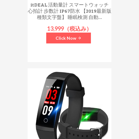
itDEAL 活動量計 スマートウォッチ
心拍計 歩数計 IP67防水 【2019最新版
種類文字盤】 睡眠検測 自動...
13,999（税込み）
Click Now