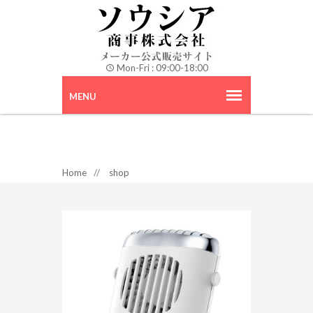
Mon-Fri : 09:00-18:00
Home
//
shop