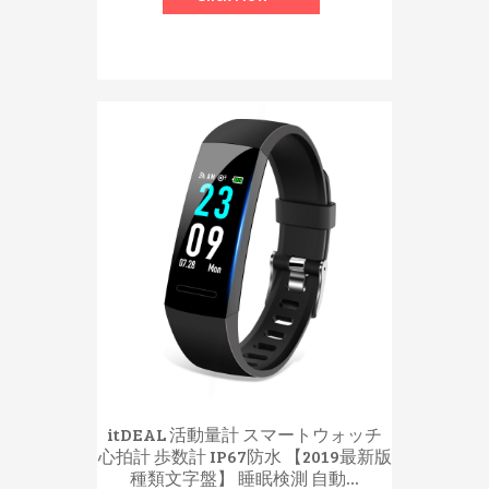
itDEAL 活動量計 スマートウォッチ
心拍計 歩数計 IP67防水 【2019最新版
種類文字盤】 睡眠検測 自動...