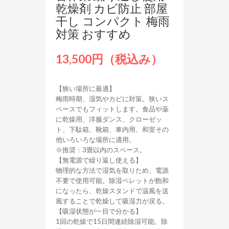
乾燥剤 カビ防止 部屋
干し コンパクト 梅雨
対策 おすすめ
13,500円（税込み）
【狭い場所に最適】
梅雨時期、湿気やカビに対策。狭いス
ペースでもフィットします。食品や薬
に乾燥用、洋服ダンス、クローゼッ
ト、下駄箱、靴箱、車内用、和室その
他いろいろな場所に適用。
※推奨：3畳以内のスペース。
【無電源で繰り返し使える】
物理的な方法で湿気を取りため、電源
不要で使用可能。除湿ペレットが飽和
になったら、乾燥スタンドで温風を送
風することで乾燥して吸湿力が戻る。
【吸湿状態が一目で分かる】
1回の乾燥で15日間連続除湿可能。除