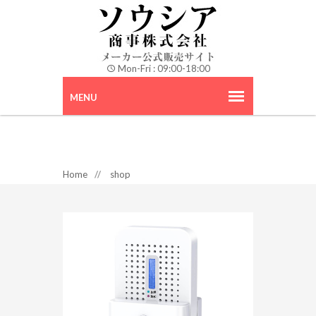
Mon-Fri : 09:00-18:00
Home
//
shop