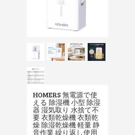
HOMERS 無電源で使
える 除湿機 小型 除湿
器 湿気取り 水捨て不
要 衣類乾燥機 衣類乾
燥 除湿乾燥機 軽量 静
音作業 繰り返し使用