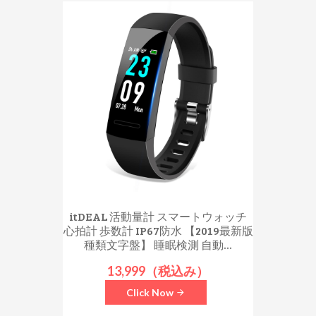
itDEAL 活動量計 スマートウォッチ
心拍計 歩数計 IP67防水 【2019最新版
種類文字盤】 睡眠検測 自動...
13,999（税込み）
Click Now