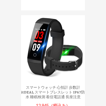
スマートウォッチ 心拍計 歩数計
itDEAL スマートブレスレット IP67防
水 睡眠検測 着信電話通 長座注意
12,945（税込み）