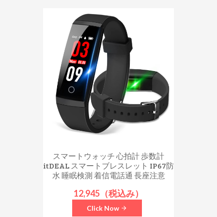
スマートウォッチ 心拍計 歩数計
itDEAL スマートブレスレット IP67防
水 睡眠検測 着信電話通 長座注意
12,945（税込み）
Click Now