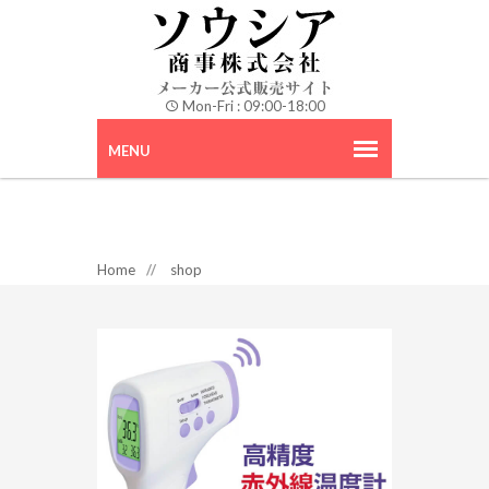
Mon-Fri : 09:00-18:00
Home
//
shop