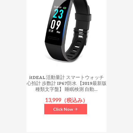
itDEAL 活動量計 スマートウォッチ
心拍計 歩数計 IP67防水 【2019最新版
種類文字盤】 睡眠検測 自動...
13,999（税込み）
Click Now