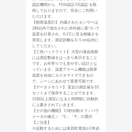
認証機関から、FDA認証/CE認証 を取
得しておりますので、安全にご利用い
ただけます。
【精密温度計】 内蔵されたセンサーは
2秒以内で放出された赤外線に基づいて
温度を計算され、0.1℃に至る精確さを
実現します。測定距離を3~5 cm以内に
してください。
【三色バックライト】 大型の液晶画面
には測定数値をはっきり表示すること
です。お年寄りでも見やすい設計とな
っています。温度アラーム機能は限界
温度を自由にカスタマイズできるの
で、シーンにあわせて変更可能です。
【データメモリー】 直近の測定値を32
セットまで保存することができます。
32回以上測定になると時間順に自動的
に上書きされていきます。
【その他の機能】 15秒自動オフ／パラ
メータの修正／「℃」「℉」の選択
【ご注意】
※起動するためには単四乾電池が2本必