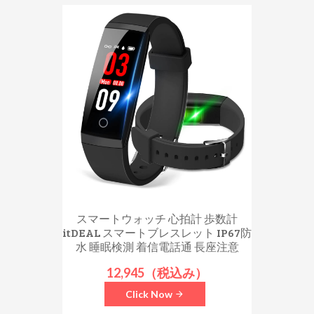
スマートウォッチ 心拍計 歩数計
itDEAL スマートブレスレット IP67防
水 睡眠検測 着信電話通 長座注意
12,945（税込み）
Click Now