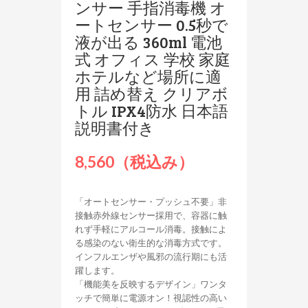
ンサー 手指消毒機 オ
ートセンサー 0.5秒で
液が出る 360ml 電池
式 オフィス 学校 家庭
ホテルなど場所に適
用 詰め替え クリアボ
トル IPX4防水 日本語
説明書付き
8,560（税込み）
「オートセンサー・プッシュ不要」非
接触赤外線センサー採用で、容器に触
れず手軽にアルコール消毒。接触によ
る感染のない衛生的な消毒方式です。
インフルエンザや風邪の流行期にも活
躍します。
「機能美を反映するデザイン」ワンタ
ッチで簡単に電源オン！視認性の高い