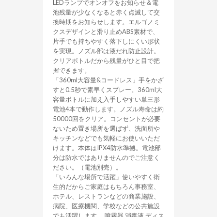
LEDランプでオンオフをお知らせ＆電
池残量が少なくなると赤く点滅して交
換時期をお知らせします。エルゴノミ
クスデザインと滑り止めABS素材で、
片手でも持ちやすく落下しにくい形状
を実現。ノズル部は液だれ防止設計。
クリアボトルだから残量がひと目で把
握できます。
「360ml大容量&コードレス」手をかざ
すと0.5秒で素早くスプレー。360ml大
容量ボトルに加え入手しやすい単三形
電池4本で動作します。ノズル寿命は約
50000回をクリア。コンセントが必要
ないため置き場所を選ばず、洗面所や
キッチンなどでも気軽にお使いいただ
けます。本体はIPX4防水準拠。電池部
分は防水ではありませんのでご注意く
ださい。（電池別売）。
「いろんな場所で活躍」使いやすく衛
生的だからご家庭はもちろん事務室、
ホテル、レストランなどの商業施設、
病院、医療機関、学校などの公共施設
でも活躍します。 噴霧器 消毒液 ディス