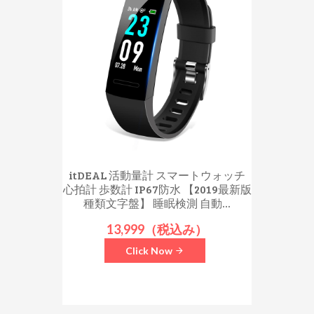
itDEAL 活動量計 スマートウォッチ
心拍計 歩数計 IP67防水 【2019最新版
種類文字盤】 睡眠検測 自動...
13,999（税込み）
Click Now