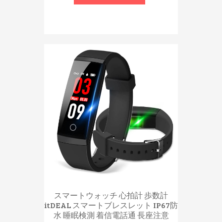
スマートウォッチ 心拍計 歩数計
itDEAL スマートブレスレット IP67防
水 睡眠検測 着信電話通 長座注意