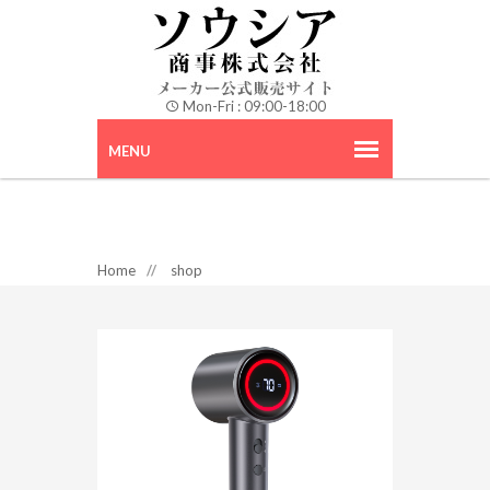
Mon-Fri : 09:00-18:00
Home
//
shop