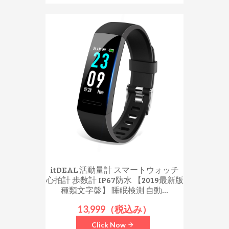
itDEAL 活動量計 スマートウォッチ
心拍計 歩数計 IP67防水 【2019最新版
種類文字盤】 睡眠検測 自動...
13,999（税込み）
Click Now