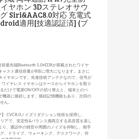
 イヤホン 3Dステレオサウ
Siri&AAC8.0対応 充電式
ndroid適用[技適認証済] (ブ
目前最先端Bluetooth 5.0+EDRが搭載されたワイヤ
キャスト通信容量が8倍に増大になります。まさに
oth イヤホンです。先進技術アンテナなので、信号が
さら、ワイヤレス イヤホンはケースからイヤホンを取り
るだけで電源ON/OFFの切り替えと、端末とのペ
動で機器に接続します。接続記憶機能もあり、次回の
ません。
リング】 CVC8.0ノイズリダクション技術を採用し、
クリアで、安定性&バランス感両立する高音質を楽し
載により、通話中の雑音や周囲のノイズを抑制し、相手
ング、ドライブ、ウォーキング、デスクワーク、作