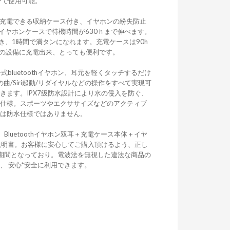
ンで使用可能。
と充電できる収納ケース付き、イヤホンの紛失防止
量イヤホンケースで待機時間が630ｈまで伸べます。
付き、1時間で満タンになれます。充電ケースは90h
他の設備に充電出来、とっても便利です。
bluetoothイヤホン、耳元を軽くタッチするだけ
曲/Siri起動/リダイヤルなどの操作をすべて実現可
きます。IPX7级防水設計により水の侵入を防ぐ、
水仕様。スポーツやエクササイズなどのアクティブ
スは防水仕様ではありません。
luetoothイヤホン双耳＋充電ケース本体＋イヤ
取扱説明書。お客様に安心してご購入頂けるよう、正し
証期間となっており。電波法を無視した違法な商品の
、 安心*安全に利用できます。