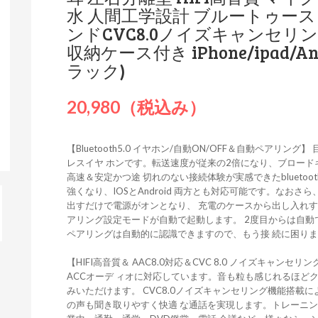
水 人間工学設計 ブルートゥース
ンドCVC8.0ノイズキャンセリング 
収納ケース付き iPhone/ipad/A
ラック)
20,980（税込み）
【Bluetooth5.0 イヤホン/自動ON/OFF＆自動ペアリング】 
レスイヤ ホンです。転送速度が従来の2倍になり、ブロード
高速＆安定かつ途 切れのない接続体験が実感できたblueto
強くなり、IOSとAndroid 両方とも対応可能です。なお
出すだけで電源がオンとなり、 充電のケースから出し入れす
アリング設定モードが自動で起動します。 2度目からは自
ペアリングは自動的に認識できますので、もう接 続に困り
【HIFI高音質＆ AAC8.0対応＆CVC 8.0 ノイズキャンセ
ACCオーデ ィオに対応しています。音も粒も感じれるほど
みいただけます。 CVC8.0ノイズキャンセリング機能搭
の声も聞き取りやすく快適 な通話を実現します。トレーニ