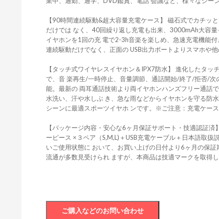
業中、通勤、通学、DVD鑑賞、電話 会議など、様々なシー
【90時間連続駆動&超大容量充電ケース】 磁石式でカチッ
だけでは なく、40回繰り返し充電も出来、3000mAh大容
イヤホンを1回の充 電で2-3h音楽を楽しめ、急速充電機能
連続駆動だけでなく、正面の USB出力ポートよりスマホや
【タッチ式ワイヤレスイヤホン＆IPX7防水】 進化したタッチ式
で、音 楽再生/一時停止、音量調節、通話開始/終了/拒否/次の
能。最新の 両耳通話技術より両イヤホンハンズフリー通話で
水洗い、汗や水しぶ き、急な雨などからイヤホンを守る防
シーンに最適スポーツイヤホ ンです。※ご注意：充電ケー
【パッケージ内容・安心な6ヶ月保証サポート・技適認証済】 B
ーピース ×３ペア（S,M,L)＋USB充電ケーブル＋日本語
いご使用状態に おいて、お買い上げの日付より6ヶ月の保
流通が多数見受けられ ますが、本商品は技適マークを取得し