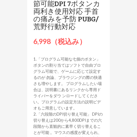
節可能DPI 7ボタンカ
両利き使用対応 手首
の痛みを予防 PUBG/
荒野行動対応
6,998（税込み）
1.「プログラム可能な七個のボタン」
ボタンの割り当てはソフトで自由ブロ
グラム可能で、ゲームに応じて設定す
るのが 勿論、ブラウジングの際の快適
さも増やします。 プログラムしたい場
合は、説明書にあるリンクから専用ド
ライバーをダウ ンロードしてくださ
い。プログラムの設定方法の説明ビデ
オもご用意しています。
2.「六段階のDPI切り替え可能」 DPIの
切り替えは200から4,800DPIまでの六
段階から直観的に素早く切り替えるこ
とが可能 。マウスの感度が変えられ、