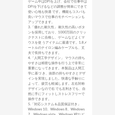
ゲーム中はDPIを上げ、会社で仕事中は
DPIを下げるなどの調整が簡単にできて
使い心地も快適 です。機能もコスパも
良いマウスで仕事のモチベーションも
アップできます。
3.「優れた耐久性」 耐久性の高いボタ
ンを採用しており、1000万回のクリッ
クテストに合格し、ゲームなどよくマ
ウスを使 うアイテムに最適です。1.8メ
ートルのナイロン編みケーブルも、丈
夫で長持ちできます。
4.「人間工学デザイン」 マウスの持ち
やすさは精密な操作を行う上で非常に
重要になってきます。本製品は人間工
学に基づ き、抜群の持ちやすさとデザ
インを実現しました。快適な手触りに
よって、疲労も軽減します。左右対称
デザインなので右 でも左利きでも、自
然に手にフィットしストレスフリーで
操作できます。
5.「対応システム＆品質保証付き」
Windows 10、Windows 8、Windows
7、Windows vista、Windows XPなど