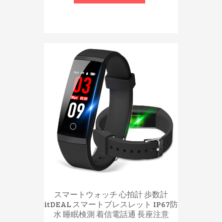
スマートウォッチ 心拍計 歩数計
itDEAL スマートブレスレット IP67防
水 睡眠検測 着信電話通 長座注意