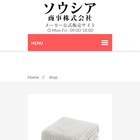
Mon-Fri : 09:00-18:00
Home
//
shop