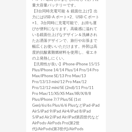
量大容量バッテリーです。
【3台同時充電可能 ＆ 鏡面仕上げ】出
力にはUSB-A ポート×2、USB-C ポート
×1、3台同時に充電可能で、お持ち運
びが便利になります。高級感に溢れて
いる鏡面仕上げなデザイン＆洗練され
たお洒落デザインで、旅行や出張まで
幅広くお使いいただけます。外郭は高
度的抗酸素難燃材料を使用し、省エネ
の上発熱しにくい。
【汎用性が良い】iPhone-iPhone 15/15
Plus/iPhone 14/14 Plus/14 Pro/14 Pro
Max/iPhone SE/13 Pro Max/13
Pro/13/13 mini/12 Pro Max/12
Pro/12/12 mini/SE (2nd)/11 Pro/11
Pro Max/11/XS/XS Max/XR/X/8/8
Plus/iPhone 7/7 Plus/SE (1st
Gen)/6s/6s Plus/6/6 PlusなどiPad-iPad
Air5/iPad 9/iPad Air4/iPad 8/iPad
5/iPad Air2/iPad Air/iPad第四世代など
AirPods-AirPods Pro(第2世
代)/AirPods(第3世代)/AirPods