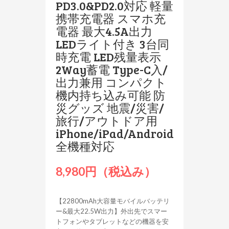
PD3.0&PD2.0対応 軽量
携帯充電器 スマホ充
電器 最大4.5A出力
LEDライト付き 3台同
時充電 LED残量表示
2Way蓄電 Type-C入/
出力兼用 コンパクト
機内持ち込み可能 防
災グッズ 地震/災害/
旅行/アウトドア用
iPhone/iPad/Android
全機種対応
8,980円（税込み）
【22800mAh大容量モバイルバッテリ
ー&最大22.5W出力】外出先でスマー
トフォンやタブレットなどの機器を安