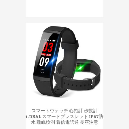
スマートウォッチ 心拍計 歩数計
itDEAL スマートブレスレット IP67防
水 睡眠検測 着信電話通 長座注意