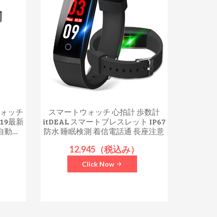
ウォッチ
スマートウォッチ 心拍計 歩数計
019最新
itDEAL スマートブレスレット IP67
動...
防水 睡眠検測 着信電話通 長座注意
12,945（税込み）
Click Now