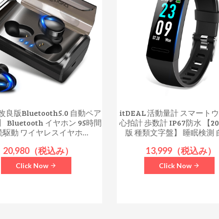
良版Bluetooth5.0 自動ペア
itDEAL 活動量計 スマート
 Bluetooth イヤホン 95時間
心拍計 歩数計 IP67防水 【2
続駆動 ワイヤレスイヤホ...
版 種類文字盤】 睡眠検測 自
20,980（税込み）
13,999（税込み）
Click Now
Click Now