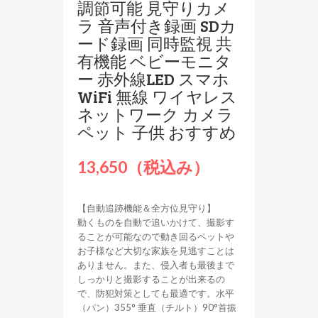
調節可能 見守りカメ
ラ 音声付き録画 SDカ
ード録画 同時監視 共
有機能 ベビーモニタ
ー 赤外線LED スマホ
WiFi 無線 ワイヤレス
ネットワーク カメラ
ペット 子供 おすすめ
13,650（税込み）
【自動追跡機能＆全方位見守り】
動くものを自動で追いかけて、撮影す
ることが可能なので動き回るペットや
お子様など大切な家族を見逃すことは
ありません。また、侵入者も最後まで
しっかりと撮影することが出来るの
で、防犯対策としても最適です。水平
（パン）355° 垂直（チルト）90°首振