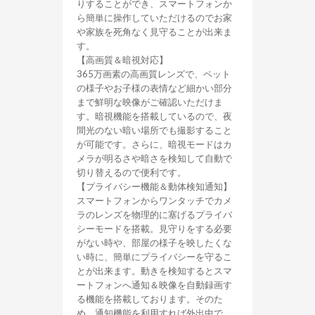
りすることができ、スマートフォンか
ら簡単に操作していただけるのでお家
や家族を死角なく見守ることが出来ま
す。
【高画質＆暗視対応】
365万画素の高画質レンズで、ペット
の様子やお子様の表情など細かい部分
まで鮮明な映像がご確認いただけま
す。暗視機能を搭載しているので、夜
間光のない暗い場所でも撮影すること
が可能です。さらに、暗視モードはカ
メラが明るさや暗さを検知して自動で
切り替えるので便利です。
【プライバシー機能＆動体検知通知】
スマートフォンからワンタッチでカメ
ラのレンズを物理的に塞げるプライバ
シーモードを搭載。見守りをする必要
がない時や、部屋の様子を映したくな
い時に、簡単にプライバシーを守るこ
とが出来ます。動きを検知するとスマ
ートフォンへ通知＆映像を自動録画す
る機能を搭載しております。そのた
め、通知機能を利用すれば外出中で