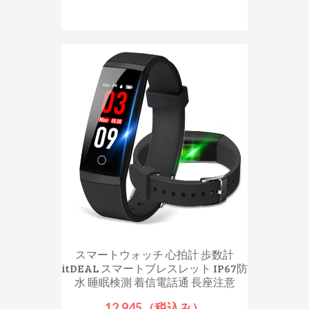
スマートウォッチ 心拍計 歩数計
itDEAL スマートブレスレット IP67防
水 睡眠検測 着信電話通 長座注意
12,945（税込み）