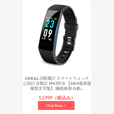
itDEAL 活動量計 スマートウォッチ
心拍計 歩数計 IP67防水 【2019最新版
種類文字盤】 睡眠検測 自動...
13,999（税込み）
Click Now