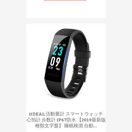
itDEAL 活動量計 スマートウォッチ
心拍計 歩数計 IP67防水 【2019最新版
種類文字盤】 睡眠検測 自動...