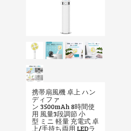
携帯扇風機 卓上 ハン
ディファ
ン 3500mAh 8時間使
用 風量3段調節 小
型 ミニ 軽量 充電式 卓
上/手持ち両用 LEDラ