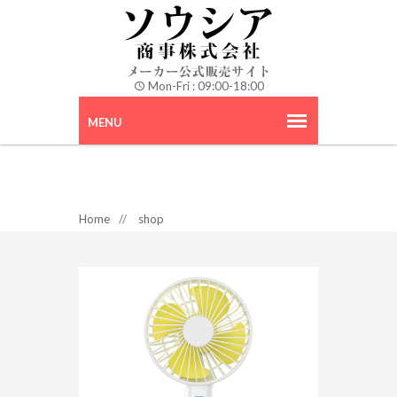
Mon-Fri : 09:00-18:00
Home
//
shop